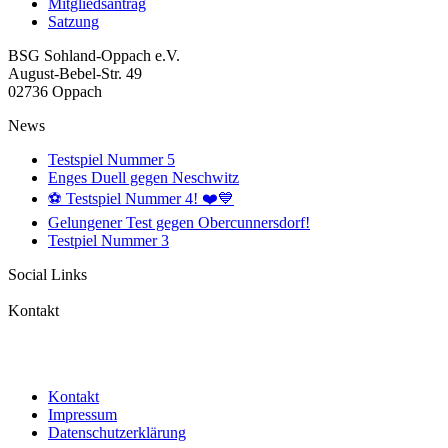
Mitgliedsantrag
Satzung
BSG Sohland-Oppach e.V.
August-Bebel-Str. 49
02736 Oppach
News
Testspiel Nummer 5
Enges Duell gegen Neschwitz
⚽️ Testspiel Nummer 4! ❤️💙
Gelungener Test gegen Obercunnersdorf!
Testpiel Nummer 3
Social Links
Kontakt
Mail: info@bsg-sohland-oppach.de
Tel: +49 35872 33046
Kontakt
Impressum
Datenschutzerklärung