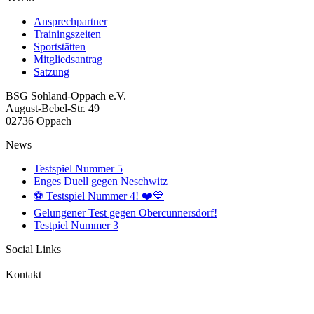
Ansprechpartner
Trainingszeiten
Sportstätten
Mitgliedsantrag
Satzung
BSG Sohland-Oppach e.V.
August-Bebel-Str. 49
02736 Oppach
News
Testspiel Nummer 5
Enges Duell gegen Neschwitz
⚽️ Testspiel Nummer 4! ❤️💙
Gelungener Test gegen Obercunnersdorf!
Testpiel Nummer 3
Social Links
Kontakt
Mail: info@bsg-sohland-oppach.de
Tel: +49 35872 33046