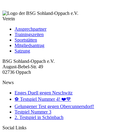
Verein
Ansprechpartner
Trainingszeiten
Sportstätten
Mitgliedsantrag
Satzung
BSG Sohland-Oppach e.V.
August-Bebel-Str. 49
02736 Oppach
News
Enges Duell gegen Neschwitz
⚽️ Testspiel Nummer 4! ❤️💙
Gelungener Test gegen Obercunnersdorf!
Testpiel Nummer 3
2. Testspiel in Schönbach
Social Links