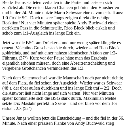
Beide Teams starteten verhalten in die Partie und tasteten sich
zunächst ab. Die ersten klaren Chancen gehörten den Hausherren –
und in der 24. Minute nutzte Mario Schwaar eine davon eiskalt aus:
1:0 für die SG. Doch unsere Jungs zeigten direkt die richtige
Reaktion! Nur vier Minuten später spielte Andy Buchwald einen
perfekten Pass in die Schnittstelle, Rico Block blieb eiskalt und
schob zum 1:1-Ausgleich ins lange Eck ein.
Jetzt war die BSG am Drücker – und nur wenig später klingelte es
erneut. Valentino Gutsche steckte durch, wieder stand Rico Block
goldrichtig und traf mit einer nahezu identischen Aktion zur 1:2-
Führung (37‘). Kurz vor der Pause hätte man das Ergebnis
eigentlich erhöhen müssen, doch eine Abseitsentscheidung und
vergebene Großchancen verhinderten das 1:3.
Nach dem Seitenwechsel war die Mannschaft noch gar nicht richtig
auf dem Platz, da fiel schon der Ausgleich: Wieder war es Schwaar
(48‘), der über außen durchkam und ins lange Eck traf – 2:2. Doch
die Antwort ließ nicht lange auf sich warten! Nur vier Minuten
später kombinierte sich die BSG stark durch, Maximilian Melde
setzte Dix Mastalir perfekt in Szene – und der blieb vor dem Tor
eiskalt: 2:3 (52‘).
Unsere Jungs wollten jetzt die Entscheidung – und die fiel in der 56.
Minute. Nach einer präzisen Flanke von Andy Buchwald stieg