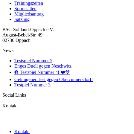
Trainingszeiten
Sportstätten
Mitgliedsantrag
Satzung
BSG Sohland-Oppach e.V.
August-Bebel-Str. 49
02736 Oppach
News
Testspiel Nummer 5
Enges Duell gegen Neschwitz
⚽️ Testspiel Nummer 4! ❤️💙
Gelungener Test gegen Obercunnersdorf!
Testpiel Nummer 3
Social Links
Kontakt
Mail: info@bsg-sohland-oppach.de
Tel: +49 35872 33046
Kontakt