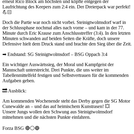
erneut Rico Block am höchsten und köpfte entgegen der
Laufrichtung des Keepers zum 2:4 ein. Der Dreierpack war perfekt!
💪🏻
Doch die Partie war noch nicht vorbei. Steinigtwolmsdorf warf in
der Schlussphase nochmal alles nach vorne – und kam in der 77.
Minute durch Eric Krause zum Anschlusstreffer (3:4). In den letzten
Minuten schwanden auf beiden Seiten die Kräfte, doch unsere
Defensive hielt dem Druck stand und brachte den Sieg über die Zeit.
➡ Endstand: SG Steinigtwolmsdorf – BSG Oppach 3:4
Ein wichtiger Auswärtssieg, der Moral und Kampfgeist der
Mannschaft unterstreicht. Drei Punkte, die uns weiter im
Tabellenmittelfeld festigen und Selbstvertrauen für die kommenden
Aufgaben geben.
🔜 Ausblick:
Am kommenden Wochenende steht das Derby gegen die SG Motor
Cunewalde an – und das auf heimischem Kunstrasen! 💥
Unsere Jungs wollen den Schwung aus Steinigtwolmsdorf
mitnehmen und die nächsten Punkte einfahren.
Forza BSG 🔴⚪🔵