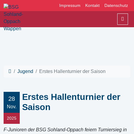
Impressum
Kontakt
Datenschutz
Men
Jugend
Erstes Hallenturnier der Saison
Erstes Hallenturnier der
28
Saison
Nov.
2025
F-Junioren der BSG Sohland-Oppach feiern Turniersieg in