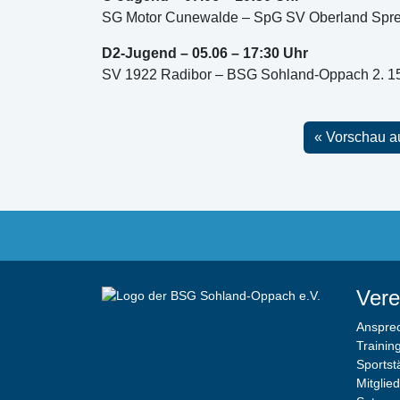
SG Motor Cunewalde – SpG SV Oberland Spree
D2-Jugend – 05.06 – 17:30 Uhr
SV 1922 Radibor – BSG Sohland-Oppach 2. 15:
Vorschau 
Vere
Anspre
Trainin
Sportst
Mitglie