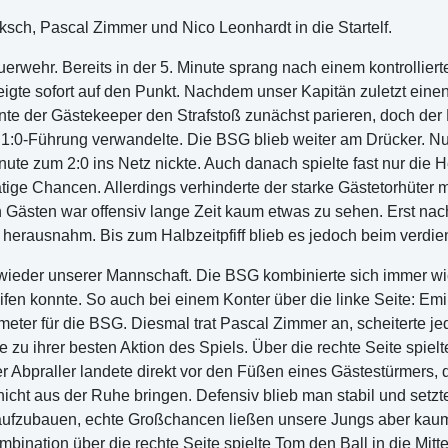
sch, Pascal Zimmer und Nico Leonhardt in die Startelf.
erwehr. Bereits in der 5. Minute sprang nach einem kontrolliert
zeigte sofort auf den Punkt. Nachdem unser Kapitän zuletzt ein
e der Gästekeeper den Strafstoß zunächst parieren, doch der Ba
:0-Führung verwandelte. Die BSG blieb weiter am Drücker. Nur
nute zum 2:0 ins Netz nickte. Auch danach spielte fast nur die H
ge Chancen. Allerdings verhinderte der starke Gästetorhüter 
 Gästen war offensiv lange Zeit kaum etwas zu sehen. Erst nac
herausnahm. Bis zum Halbzeitpfiff blieb es jedoch beim verdien
wieder unserer Mannschaft. Die BSG kombinierte sich immer wie
fen konnte. So auch bei einem Konter über die linke Seite: Emil
meter für die BSG. Diesmal trat Pascal Zimmer an, scheiterte je
 zu ihrer besten Aktion des Spiels. Über die rechte Seite spiel
er Abpraller landete direkt vor den Füßen eines Gästestürmers,
cht aus der Ruhe bringen. Defensiv blieb man stabil und setzte w
ufzubauen, echte Großchancen ließen unsere Jungs aber kaum 
ination über die rechte Seite spielte Tom den Ball in die Mitte