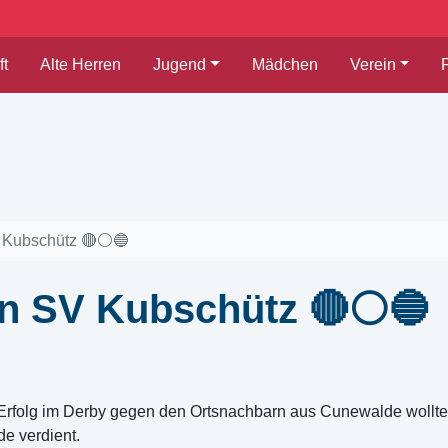
t
Alte Herren
Jugend
Mädchen
Verein
 Kubschütz 🔴⚪🔵
en SV Kubschütz 🔴⚪🔵
 Erfolg im Derby gegen den Ortsnachbarn aus Cunewalde woll
e verdient.