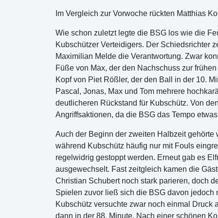
Im Vergleich zur Vorwoche rückten Matthias Kok
Wie schon zuletzt legte die BSG los wie die Feu
Kubschützer Verteidigers. Der Schiedsrichter 
Maximilian Melde die Verantwortung. Zwar konnt
Füße von Max, der den Nachschuss zur frühen 1
Kopf von Piet Rößler, der den Ball in der 10. Mi
Pascal, Jonas, Max und Tom mehrere hochkaräti
deutlicheren Rückstand für Kubschütz. Von den
Angriffsaktionen, da die BSG das Tempo etwas 
Auch der Beginn der zweiten Halbzeit gehörte 
während Kubschütz häufig nur mit Fouls eingrei
regelwidrig gestoppt werden. Erneut gab es Elf
ausgewechselt. Fast zeitgleich kamen die Gäste
Christian Schubert noch stark parieren, doch d
Spielen zuvor ließ sich die BSG davon jedoch ni
Kubschütz versuchte zwar noch einmal Druck a
dann in der 88. Minute. Nach einer schönen Komb