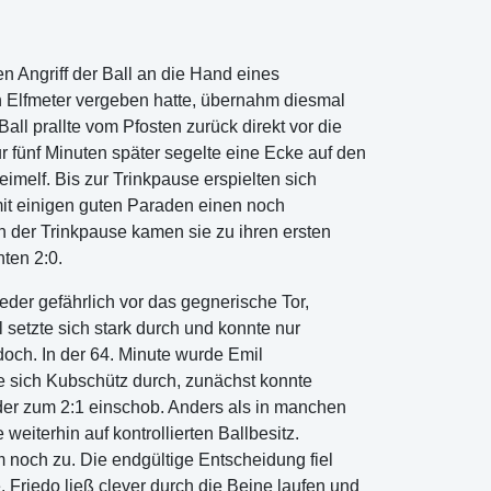
en Angriff der Ball an die Hand eines
en Elfmeter vergeben hatte, übernahm diesmal
ll prallte vom Pfosten zurück direkt vor die
 fünf Minuten später segelte eine Ecke auf den
eimelf. Bis zur Trinkpause erspielten sich
mit einigen guten Paraden einen noch
h der Trinkpause kamen sie zu ihren ersten
ten 2:0.
der gefährlich vor das gegnerische Tor,
 setzte sich stark durch und konnte nur
doch. In der 64. Minute wurde Emil
te sich Kubschütz durch, zunächst konnte
 der zum 2:1 einschob. Anders als in manchen
eiterhin auf kontrollierten Ballbesitz.
noch zu. Die endgültige Entscheidung fiel
. Friedo ließ clever durch die Beine laufen und