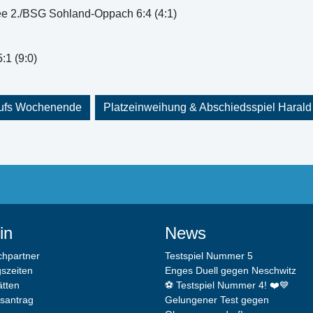
 2./BSG Sohland-Oppach 6:4 (4:1)
1 (9:0)
aufs Wochenende
Platzeinweihung & Abschiedsspiel Harald
in
News
chpartner
Testspiel Nummer 5
gszeiten
Enges Duell gegen Neschwitz
ätten
⚽️ Testspiel Nummer 4! ❤️💙
dsantrag
Gelungener Test gegen