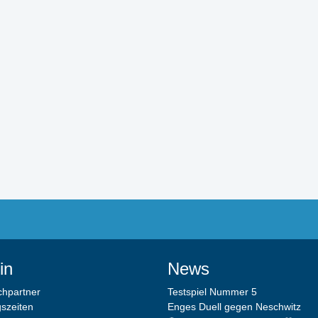
in
News
chpartner
Testspiel Nummer 5
gszeiten
Enges Duell gegen Neschwitz