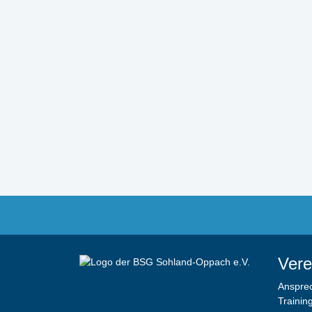
Vere
Anspre
Trainin