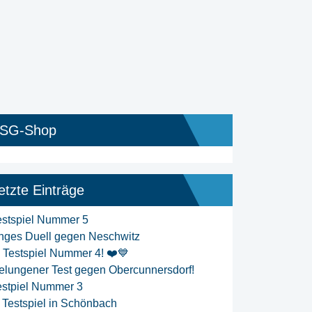
SG-Shop
etzte Einträge
estspiel Nummer 5
nges Duell gegen Neschwitz
️ Testspiel Nummer 4! ❤️💙
elungener Test gegen Obercunnersdorf!
estpiel Nummer 3
. Testspiel in Schönbach