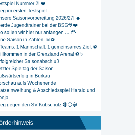
estspiel Nummer 2! ❤️
ieg im ersten Testspiel
nsere Saisonvorbereitung 2026/27! 🔥
erde Jugendtrainer bei der BSG💙❤️
o sollen wir hier nur anfangen … 🥹
ine Saison in Zahlen. 📊⚽
 Teams. 1 Mannschaft. 1 gemeinsames Ziel. ⚽
illkommen in der Grenzland Arena! ⚽✨
rfolgreicher Saisonabschluß
etzter Spieltag der Saison
ußwärtserfolg in Burkau
orschau aufs Wochenende
latzeinweihung & Abschiedsspiel Harald und
onja
ieg gegen den SV Kubschütz 🔴⚪🔵
örderhinweis