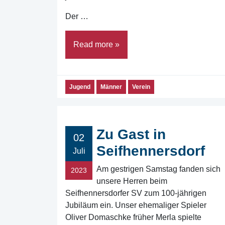
Der …
Read more »
Jugend
Männer
Verein
Zu Gast in
02
Seifhennersdorf
Juli
Am gestrigen Samstag fanden sich
2023
unsere Herren beim
Seifhennersdorfer SV zum 100-jährigen
Jubiläum ein. Unser ehemaliger Spieler
Oliver Domaschke früher Merla spielte