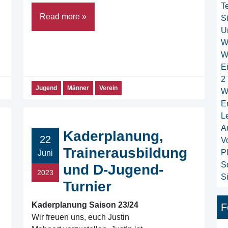
T
Read more »
S
U
W
W
E
2
Jugend
Männer
Verein
W
E
L
A
Kaderplanung,
22
V
Trainerausbildung
P
Juni
S
und D-Jugend-
2023
S
Turnier
Kaderplanung Saison 23/24
F
Wir freuen uns, euch Justin