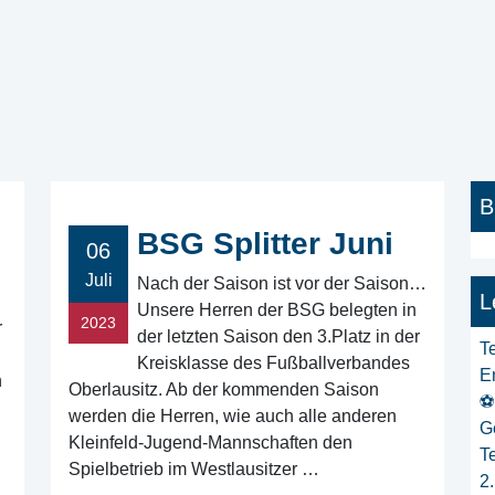
B
BSG Splitter Juni
06
Juli
Nach der Saison ist vor der Saison…
L
Unsere Herren der BSG belegten in
2023
r
der letzten Saison den 3.Platz in der
T
Kreisklasse des Fußballverbandes
E
n
Oberlausitz. Ab der kommenden Saison
⚽
werden die Herren, wie auch alle anderen
G
Kleinfeld-Jugend-Mannschaften den
T
Spielbetrieb im Westlausitzer …
2