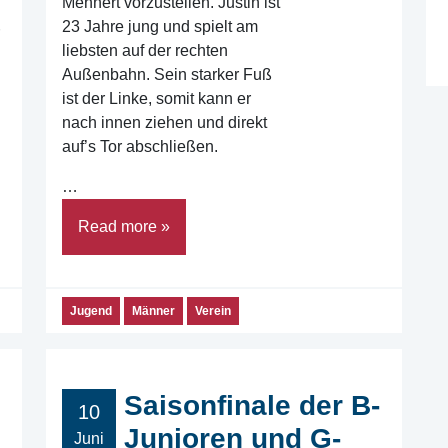
Mehnert vorzustellen. Justin ist
23 Jahre jung und spielt am
liebsten auf der rechten
Außenbahn. Sein starker Fuß
ist der Linke, somit kann er
nach innen ziehen und direkt
auf’s Tor abschließen.
…
Read more »
Jugend
Männer
Verein
Saisonfinale der B-
10
Junioren und G-
Juni